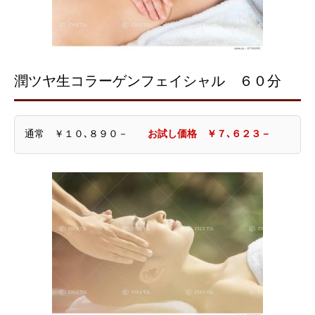
潤ツヤ生コラーゲンフェイシャル ６０分
通常 ￥１０､８９０－
お試し価格 ￥７､６２３－